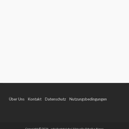
Über Uns
Kontakt
Datenschutz
Nutzungsbedingungen
Impressum
Copyright © 2026 - schalketotal.de | Aktuelle Schalke News