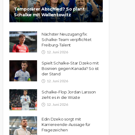
Temporärer Abschied? So plant
Schalke mit Wallentowitz
Nächster Neuzugang fix:
Schalke-Team verpflichtet
Freiburg-Talent
12. Juni 2026
Spielt Schalke-Star Dzeko mit
Bosnien gegen Kanada? So ist
der Stand
12. Juni 2026
Schalke-Flop Jordan Larsson
zieht es in die Wüste
12. Juni 2026
Edin Dzeko sorgt mit
Karriereende-Aussage für
Fragezeichen