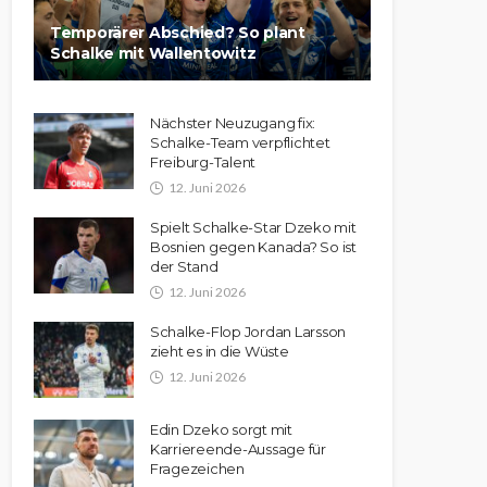
Temporärer Abschied? So plant
Schalke mit Wallentowitz
Nächster Neuzugang fix:
Schalke-Team verpflichtet
Freiburg-Talent
12. Juni 2026
Spielt Schalke-Star Dzeko mit
Bosnien gegen Kanada? So ist
der Stand
12. Juni 2026
Schalke-Flop Jordan Larsson
zieht es in die Wüste
12. Juni 2026
Edin Dzeko sorgt mit
Karriereende-Aussage für
Fragezeichen