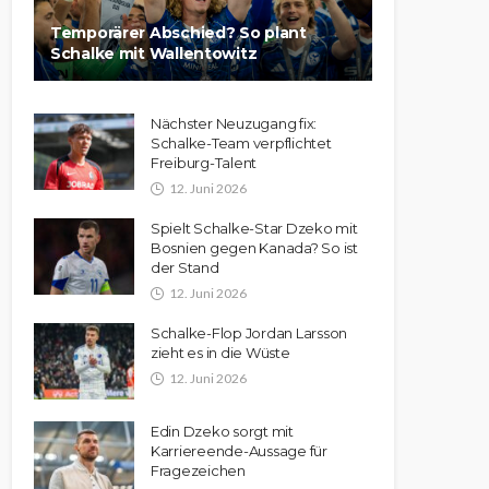
Temporärer Abschied? So plant
Schalke mit Wallentowitz
Nächster Neuzugang fix:
Schalke-Team verpflichtet
Freiburg-Talent
12. Juni 2026
Spielt Schalke-Star Dzeko mit
Bosnien gegen Kanada? So ist
der Stand
12. Juni 2026
Schalke-Flop Jordan Larsson
zieht es in die Wüste
12. Juni 2026
Edin Dzeko sorgt mit
Karriereende-Aussage für
Fragezeichen