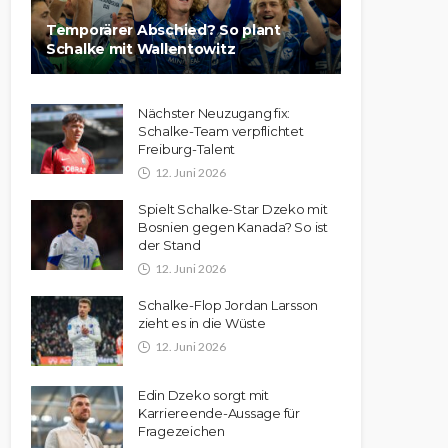
Temporärer Abschied? So plant
Schalke mit Wallentowitz
Nächster Neuzugang fix:
Schalke-Team verpflichtet
Freiburg-Talent
12. Juni 2026
Spielt Schalke-Star Dzeko mit
Bosnien gegen Kanada? So ist
der Stand
12. Juni 2026
Schalke-Flop Jordan Larsson
zieht es in die Wüste
12. Juni 2026
Edin Dzeko sorgt mit
Karriereende-Aussage für
Fragezeichen