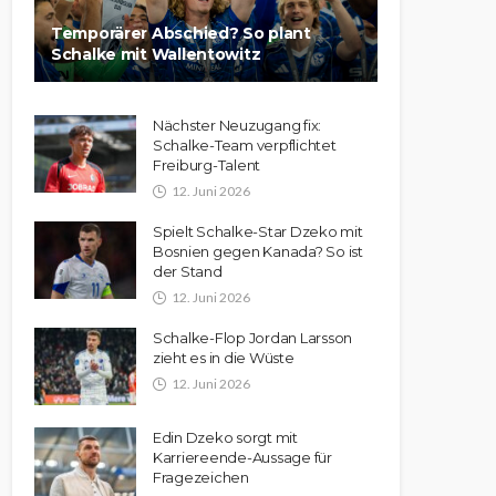
Temporärer Abschied? So plant
Schalke mit Wallentowitz
Nächster Neuzugang fix:
Schalke-Team verpflichtet
Freiburg-Talent
12. Juni 2026
Spielt Schalke-Star Dzeko mit
Bosnien gegen Kanada? So ist
der Stand
12. Juni 2026
Schalke-Flop Jordan Larsson
zieht es in die Wüste
12. Juni 2026
Edin Dzeko sorgt mit
Karriereende-Aussage für
Fragezeichen