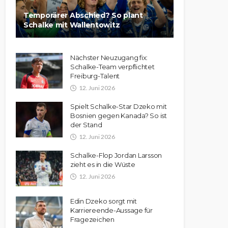
Temporärer Abschied? So plant
Schalke mit Wallentowitz
Nächster Neuzugang fix:
Schalke-Team verpflichtet
Freiburg-Talent
12. Juni 2026
Spielt Schalke-Star Dzeko mit
Bosnien gegen Kanada? So ist
der Stand
12. Juni 2026
Schalke-Flop Jordan Larsson
zieht es in die Wüste
12. Juni 2026
Edin Dzeko sorgt mit
Karriereende-Aussage für
Fragezeichen