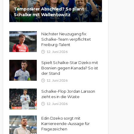
Temporärer Abschied? So plant
Schalke mit Wallentowitz
Nächster Neuzugang fix:
Schalke-Team verpflichtet
Freiburg-Talent
12. Juni 2026
Spielt Schalke-Star Dzeko mit
Bosnien gegen Kanada? So ist
der Stand
12. Juni 2026
Schalke-Flop Jordan Larsson
zieht es in die Wüste
12. Juni 2026
Edin Dzeko sorgt mit
Karriereende-Aussage für
Fragezeichen