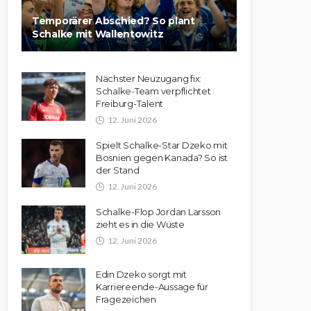
Temporärer Abschied? So plant
Schalke mit Wallentowitz
Nächster Neuzugang fix:
Schalke-Team verpflichtet
Freiburg-Talent
12. Juni 2026
Spielt Schalke-Star Dzeko mit
Bosnien gegen Kanada? So ist
der Stand
12. Juni 2026
Schalke-Flop Jordan Larsson
zieht es in die Wüste
12. Juni 2026
Edin Dzeko sorgt mit
Karriereende-Aussage für
Fragezeichen