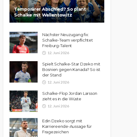
Temporärer Abschied? So plant
Schalke mit Wallentowitz
Nächster Neuzugang fix:
Schalke-Team verpflichtet
Freiburg-Talent
12. Juni 2026
Spielt Schalke-Star Dzeko mit
Bosnien gegen Kanada? So ist
der Stand
12. Juni 2026
Schalke-Flop Jordan Larsson
zieht es in die Wüste
12. Juni 2026
Edin Dzeko sorgt mit
Karriereende-Aussage für
Fragezeichen