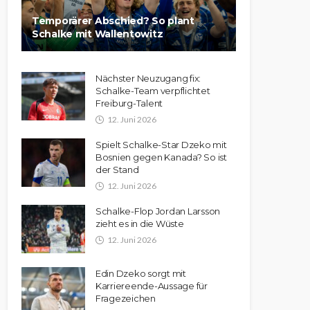
Temporärer Abschied? So plant
Schalke mit Wallentowitz
Nächster Neuzugang fix:
Schalke-Team verpflichtet
Freiburg-Talent
12. Juni 2026
Spielt Schalke-Star Dzeko mit
Bosnien gegen Kanada? So ist
der Stand
12. Juni 2026
Schalke-Flop Jordan Larsson
zieht es in die Wüste
12. Juni 2026
Edin Dzeko sorgt mit
Karriereende-Aussage für
Fragezeichen