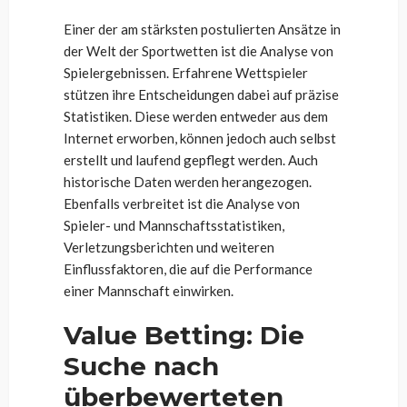
Einer der am stärksten postulierten Ansätze in
der Welt der Sportwetten ist die Analyse von
Spielergebnissen. Erfahrene Wettspieler
stützen ihre Entscheidungen dabei auf präzise
Statistiken. Diese werden entweder aus dem
Internet erworben, können jedoch auch selbst
erstellt und laufend gepflegt werden. Auch
historische Daten werden herangezogen.
Ebenfalls verbreitet ist die Analyse von
Spieler- und Mannschaftsstatistiken,
Verletzungsberichten und weiteren
Einflussfaktoren, die auf die Performance
einer Mannschaft einwirken.
Value Betting: Die
Suche nach
überbewerteten