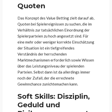
Quoten
Das Konzept des Value Betting zielt darauf ab,
Quoten bei Spielereignissen zu suchen, die im
Verhältnis zur tatsächlichen Einordnung der
Spielerparteien zu hoch angesetzt sind. Für
eine mehr oder weniger korrekte Einschätzung
der Situation ist ein tiefgreifendes
Verständnis der herrschenden
Marktmechanismen erforderlich sowie Wissen
über das Leistungsniveau der spielenden
Parteien. Selbst dann ist da allerdings immer
noch der Zufall, der die errechnete
Gewinnchance zunichtemachen kann.
Soft Skills: Disziplin,
Geduld und