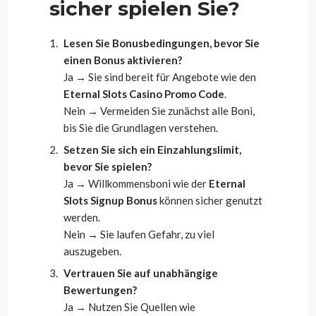
sicher spielen Sie?
Lesen Sie Bonusbedingungen, bevor Sie
einen Bonus aktivieren?
Ja → Sie sind bereit für Angebote wie den
Eternal Slots Casino Promo Code
.
Nein → Vermeiden Sie zunächst alle Boni,
bis Sie die Grundlagen verstehen.
Setzen Sie sich ein Einzahlungslimit,
bevor Sie spielen?
Ja → Willkommensboni wie der
Eternal
Slots Signup Bonus
können sicher genutzt
werden.
Nein → Sie laufen Gefahr, zu viel
auszugeben.
Vertrauen Sie auf unabhängige
Bewertungen?
Ja → Nutzen Sie Quellen wie