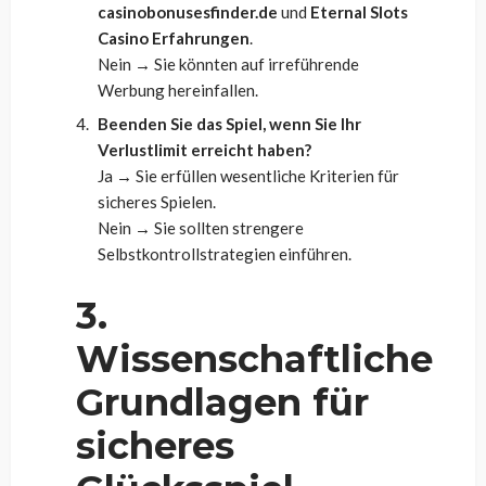
casinobonusesfinder.de
und
Eternal Slots
Casino Erfahrungen
.
Nein → Sie könnten auf irreführende
Werbung hereinfallen.
Beenden Sie das Spiel, wenn Sie Ihr
Verlustlimit erreicht haben?
Ja → Sie erfüllen wesentliche Kriterien für
sicheres Spielen.
Nein → Sie sollten strengere
Selbstkontrollstrategien einführen.
3.
Wissenschaftliche
Grundlagen für
sicheres