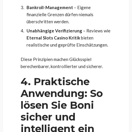
Bankroll-Management
– Eigene
finanzielle Grenzen dürfen niemals
überschritten werden.
Unabhängige Verifizierung
– Reviews wie
Eternal Slots Casino Kritik
bieten
realistische und geprüfte Einschätzungen.
Diese Prinzipien machen Glücksspiel
berechenbarer, kontrollierter und sicherer.
4. Praktische
Anwendung: So
lösen Sie Boni
sicher und
intelligent ein