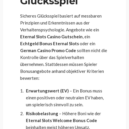
Glücksspiel
Sicheres Glücksspiel basiert auf messbaren
Prinzipien und Erkenntnissen aus der
Verhaltenspsychologie. Angebote wie ein
Eternal Slots Casino Gutschein
, ein
Echtgeld Bonus Eternal Slots
oder ein
German Casino Promo Code
sollten nicht die
Kontrolle über das Spielverhalten
übernehmen. Stattdessen müssen Spieler
Bonusangebote anhand objektiver Kriterien
bewerten:
Erwartungswert (EV)
– Ein Bonus muss
einen positiven oder neutralen EV haben,
um spielerisch sinnvoll zu sein.
Risikobelastung
– Höhere Boni wie der
Eternal Slots Welcome Bonus Code
beinhalten meist höheren Umsatz.