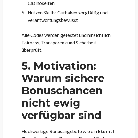
Casinoseiten
Nutzen Sie Ihr Guthaben sorgfältig und
verantwortungsbewusst
Alle Codes werden getestet und hinsichtlich
Fairness, Transparenz und Sicherheit
überprüft.
5. Motivation:
Warum sichere
Bonuschancen
nicht ewig
verfügbar sind
Hochwertige Bonusangebote wie ein
Eternal