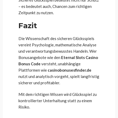
Sicheres Glücksspiel bedeutet nicht nur Schutz
– es bedeutet auch, Chancen zum richtigen
Zeitpunkt zu nutzen.
Fazit
Die Wissenschaft des sicheren Glücksspiels
vereint Psychologie, mathematische Analyse
und verantwortungsbewusstes Handeln. Wer
Bonusangebote wie den
Eternal Slots Casino
Bonus Code
versteht, unabhängige
Plattformen wie
casinobonusesfinder.de
nutzt und analytisch vorgeht, spielt langfristig
sicherer und profitabler.
Mit dem richtigen Wissen wird Glücksspiel zu
kontrollierter Unterhaltung statt zu einem
Risiko.