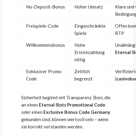
No-Deposit-Bonus
Hoher Umsatz
Klare und 
Bedingun
Freispiele-Code
Eingeschränkte
Offen kom
Spiele
RTP
Willkommensbonus
Hohe
Unabhängi
Ersteinzahlung
Eternal S
nötig
Exklusiver Promo
Zeitlich
Verifizier
Code
begrenzt
(
casinobo
Sicherheit beginnt mit Transparenz. Boni, die
an einen
Eternal Slots Promotional Code
oder einen
Exclusive Bonus Code Germany
gebunden sind, können wertvoll sein – wenn
sie korrekt verstanden werden.