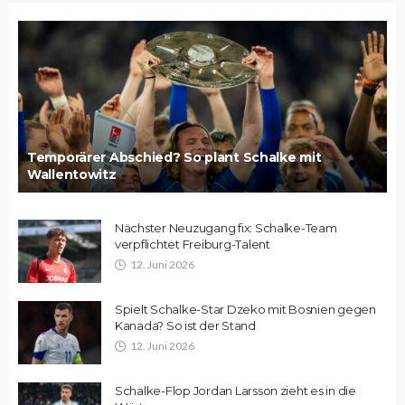
Temporärer Abschied? So plant Schalke mit
Wallentowitz
Nächster Neuzugang fix: Schalke-Team
verpflichtet Freiburg-Talent
12. Juni 2026
Spielt Schalke-Star Dzeko mit Bosnien gegen
Kanada? So ist der Stand
12. Juni 2026
Schalke-Flop Jordan Larsson zieht es in die