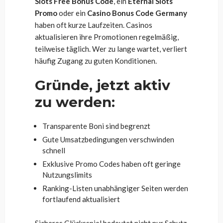
Slots Free Bonus Code
, ein
Eternal Slots
Promo
oder ein
Casino Bonus Code Germany
haben oft kurze Laufzeiten. Casinos
aktualisieren ihre Promotionen regelmäßig,
teilweise täglich. Wer zu lange wartet, verliert
häufig Zugang zu guten Konditionen.
Gründe, jetzt aktiv
zu werden:
Transparente Boni sind begrenzt
Gute Umsatzbedingungen verschwinden
schnell
Exklusive Promo Codes haben oft geringe
Nutzungslimits
Ranking-Listen unabhängiger Seiten werden
fortlaufend aktualisiert