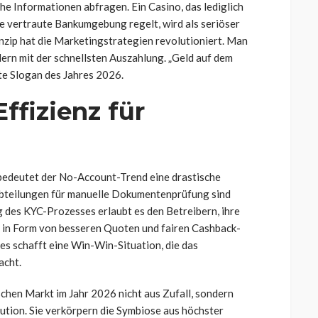
che Informationen abfragen. Ein Casino, das lediglich
ie vertraute Bankumgebung regelt, wird als seriöser
ip hat die Marketingstrategien revolutioniert. Man
ern mit der schnellsten Auszahlung. „Geld auf dem
te Slogan des Jahres 2026.
ffizienz für
bedeutet der No-Account-Trend eine drastische
bteilungen für manuelle Dokumentenprüfung sind
des KYC-Prozesses erlaubt es den Betreibern, ihre
 in Form von besseren Quoten und fairen Cashback-
s schafft eine Win-Win-Situation, die das
acht.
hen Markt im Jahr 2026 nicht aus Zufall, sondern
lution. Sie verkörpern die Symbiose aus höchster