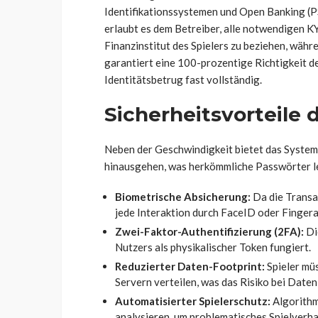
Identifikationssystemen und Open Banking (P
erlaubt es dem Betreiber, alle notwendigen 
Finanzinstitut des Spielers zu beziehen, währe
garantiert eine 100-prozentige Richtigkeit de
Identitätsbetrug fast vollständig.
Sicherheitsvorteile
Neben der Geschwindigkeit bietet das System 
hinausgehen, was herkömmliche Passwörter l
Biometrische Absicherung:
Da die Transak
jede Interaktion durch FaceID oder Finger
Zwei-Faktor-Authentifizierung (2FA):
Di
Nutzers als physikalischer Token fungiert.
Reduzierter Daten-Footprint:
Spieler mü
Servern verteilen, was das Risiko bei Daten
Automatisierter Spielerschutz:
Algorithm
analysieren, um problematisches Spielverhal