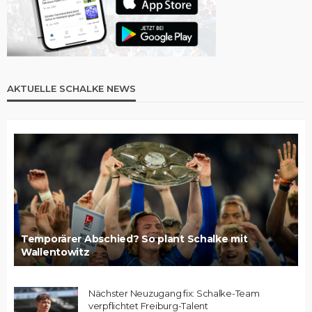
AKTUELLE SCHALKE NEWS
Temporärer Abschied? So plant Schalke mit
Wallentowitz
Nächster Neuzugang fix: Schalke-Team
verpflichtet Freiburg-Talent