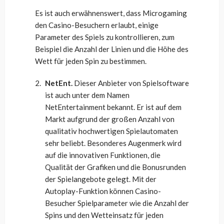
Es ist auch erwähnenswert, dass Microgaming
den Casino-Besuchern erlaubt, einige
Parameter des Spiels zu kontrollieren, zum
Beispiel die Anzahl der Linien und die Höhe des
Wett für jeden Spin zu bestimmen.
NetEnt.
Dieser Anbieter von Spielsoftware
ist auch unter dem Namen
NetEntertainment bekannt. Er ist auf dem
Markt aufgrund der großen Anzahl von
qualitativ hochwertigen Spielautomaten
sehr beliebt. Besonderes Augenmerk wird
auf die innovativen Funktionen, die
Qualität der Grafiken und die Bonusrunden
der Spielangebote gelegt. Mit der
Autoplay-Funktion können Casino-
Besucher Spielparameter wie die Anzahl der
Spins und den Wetteinsatz für jeden