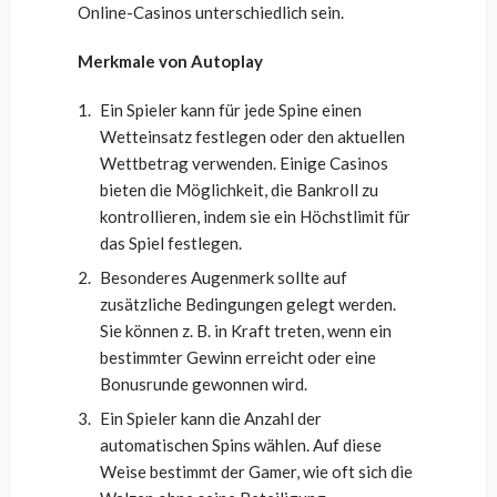
Online-Casinos unterschiedlich sein.
Merkmale von Autoplay
Ein Spieler kann für jede Spine einen
Wetteinsatz festlegen oder den aktuellen
Wettbetrag verwenden. Einige Casinos
bieten die Möglichkeit, die Bankroll zu
kontrollieren, indem sie ein Höchstlimit für
das Spiel festlegen.
Besonderes Augenmerk sollte auf
zusätzliche Bedingungen gelegt werden.
Sie können z. B. in Kraft treten, wenn ein
bestimmter Gewinn erreicht oder eine
Bonusrunde gewonnen wird.
Ein Spieler kann die Anzahl der
automatischen Spins wählen. Auf diese
Weise bestimmt der Gamer, wie oft sich die