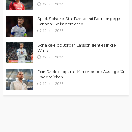
12. Juni 2026
Spielt Schalke-Star Dzeko mit Bosnien gegen
Kanada? So ist der Stand
12. Juni 2026
Schalke-Flop Jordan Larsson zieht es in die
Wüste
12. Juni 2026
Edin Dzeko sorgt mit Karriereende-Aussage für
Fragezeichen
12. Juni 2026