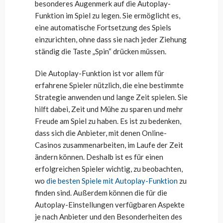
besonderes Augenmerk auf die Autoplay-
Funktion im Spiel zu legen. Sie ermöglicht es,
eine automatische Fortsetzung des Spiels
einzurichten, ohne dass sie nach jeder Ziehung
ständig die Taste „Spin“ drücken müssen.
Die Autoplay-Funktion ist vor allem für
erfahrene Spieler nützlich, die eine bestimmte
Strategie anwenden und lange Zeit spielen. Sie
hilft dabei, Zeit und Mühe zu sparen und mehr
Freude am Spiel zu haben. Es ist zu bedenken,
dass sich die Anbieter, mit denen Online-
Casinos zusammenarbeiten, im Laufe der Zeit
ändern können. Deshalb ist es für einen
erfolgreichen Spieler wichtig, zu beobachten,
wo
die besten Spiele mit Autoplay-Funktion
zu
finden sind. Außerdem können die für die
Autoplay-Einstellungen verfügbaren Aspekte
je nach Anbieter und den Besonderheiten des