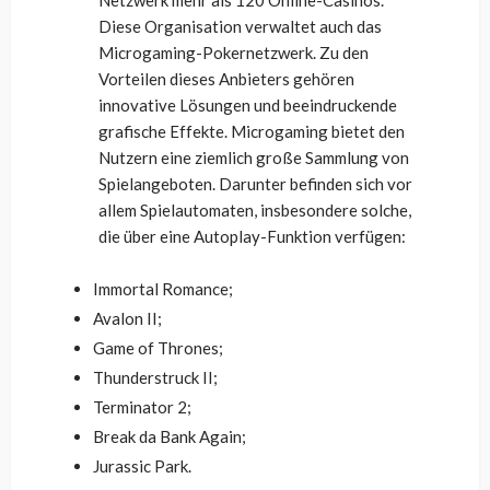
Netzwerk mehr als 120 Online-Casinos.
Diese Organisation verwaltet auch das
Microgaming-Pokernetzwerk. Zu den
Vorteilen dieses Anbieters gehören
innovative Lösungen und beeindruckende
grafische Effekte. Microgaming bietet den
Nutzern eine ziemlich große Sammlung von
Spielangeboten. Darunter befinden sich vor
allem Spielautomaten, insbesondere solche,
die über eine Autoplay-Funktion verfügen:
Immortal Romance;
Avalon II;
Game of Thrones;
Thunderstruck II;
Terminator 2;
Break da Bank Again;
Jurassic Park.