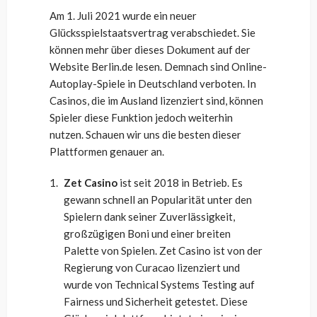
Am 1. Juli 2021 wurde ein neuer
Glücksspielstaatsvertrag verabschiedet. Sie
können mehr über dieses Dokument auf der
Website Berlin.de lesen. Demnach sind Online-
Autoplay-Spiele in Deutschland verboten. In
Casinos, die im Ausland lizenziert sind, können
Spieler diese Funktion jedoch weiterhin
nutzen. Schauen wir uns die besten dieser
Plattformen genauer an.
Zet Casino
ist seit 2018 in Betrieb. Es
gewann schnell an Popularität unter den
Spielern dank seiner Zuverlässigkeit,
großzügigen Boni und einer breiten
Palette von Spielen. Zet Casino ist von der
Regierung von Curacao lizenziert und
wurde von Technical Systems Testing auf
Fairness und Sicherheit getestet. Diese