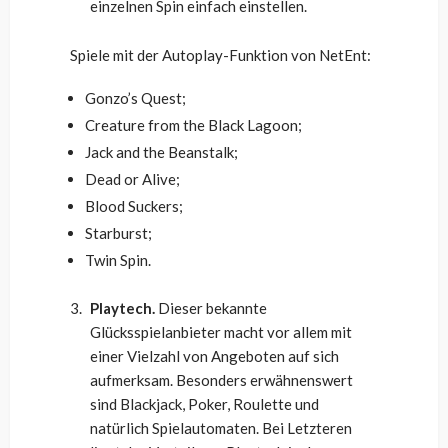
einzelnen Spin einfach einstellen.
Spiele mit der Autoplay-Funktion von NetEnt:
Gonzo’s Quest;
Creature from the Black Lagoon;
Jack and the Beanstalk;
Dead or Alive;
Blood Suckers;
Starburst;
Twin Spin.
Playtech.
Dieser bekannte
Glücksspielanbieter macht vor allem mit
einer Vielzahl von Angeboten auf sich
aufmerksam. Besonders erwähnenswert
sind Blackjack, Poker, Roulette und
natürlich Spielautomaten. Bei Letzteren