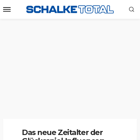
Das neue Zeitalter der