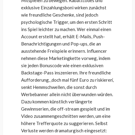
Mitspielen zu bewegen. Rabattcodes und
exklusive Einzahlungsboni wirken zunächst
wie freundliche Geschenke, sind jedoch
psychologische Trigger, um den ersten Schritt
ins Spiel leichter zu machen. Wer einmal einen
Account erstellt hat, erhält E-Mails, Push-
Benachrichtigungen und Pop-ups, die an
ausstehende Freispiele erinnern. Influencer
nehmen diese Marketingkette vorweg, indem
sie jeden Bonuscode wie einen exklusiven
Backstage-Pass inszenieren. Ihre freundliche
Aufforderung, ‚doch mal fünf Euro zu riskieren‘,
senkt Hemmschwellen, die sonst durch
Werbebanner allein nicht überwunden würden.
Dazu kommen künstlich verlängerte
Gewinnserien, die off-stream gespielt und im
Video zusammengeschnitten werden, um eine
höhere Trefferquote zu suggerieren. Selbst
Verluste werden dramaturgisch eingesetzt: