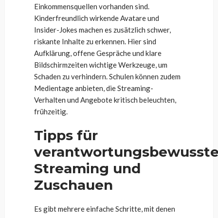
Einkommensquellen vorhanden sind.
Kinderfreundlich wirkende Avatare und
Insider-Jokes machen es zusätzlich schwer,
riskante Inhalte zu erkennen. Hier sind
Aufklärung, offene Gespräche und klare
Bildschirmzeiten wichtige Werkzeuge, um
Schaden zu verhindern. Schulen können zudem
Medientage anbieten, die Streaming-
Verhalten und Angebote kritisch beleuchten,
frühzeitig.
Tipps für
verantwortungsbewusste
Streaming und
Zuschauen
Es gibt mehrere einfache Schritte, mit denen