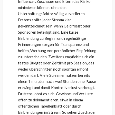
Influencer, Zuschauer und Eltern das Risiko
minimieren können, ohne den
Unterhaltungsfaktor völlig zu verlieren.
Erstens sollte jeder Stream klar
gekennzeichnet sein, wenn Geld fließt oder
Sponsoren beteiligt sind. Eine kurze
Einblendung zu Beginn und regelmäßige
Erinnerungen sorgen für Transparenz und
helfen, Werbung von persönlicher Empfehlung
zu unterscheiden. Zweitens empfiehlt sich ein
festes Budget oder Zeitlimit pro Session, das
weder überschritten noch spontan erhöht
werden darf. Viele Streamer nutzen bereits
einen Timer, der nach zwei Stunden eine Pause
erzwingt und damit Kontrollverlust vorbeugt.
Drittens lohnt es sich, Gewinne und Verluste
offen zu dokumentieren, etwa in einem
öffentlichen Tabellenblatt oder durch
Einblendungen im Stream. So sehen Zuschauer