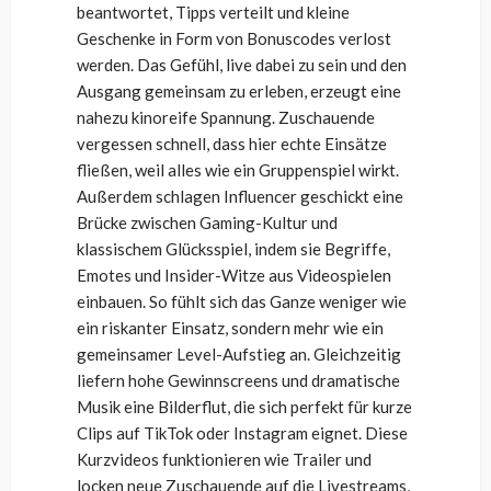
beantwortet, Tipps verteilt und kleine
Geschenke in Form von Bonuscodes verlost
werden. Das Gefühl, live dabei zu sein und den
Ausgang gemeinsam zu erleben, erzeugt eine
nahezu kinoreife Spannung. Zuschauende
vergessen schnell, dass hier echte Einsätze
fließen, weil alles wie ein Gruppenspiel wirkt.
Außerdem schlagen Influencer geschickt eine
Brücke zwischen Gaming-Kultur und
klassischem Glücksspiel, indem sie Begriffe,
Emotes und Insider-Witze aus Videospielen
einbauen. So fühlt sich das Ganze weniger wie
ein riskanter Einsatz, sondern mehr wie ein
gemeinsamer Level-Aufstieg an. Gleichzeitig
liefern hohe Gewinnscreens und dramatische
Musik eine Bilderflut, die sich perfekt für kurze
Clips auf TikTok oder Instagram eignet. Diese
Kurzvideos funktionieren wie Trailer und
locken neue Zuschauende auf die Livestreams,