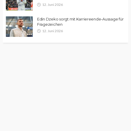
12. Juni 2026
Edin Dzeko sorgt mit Karriereende-Aussage für
Fragezeichen
12. Juni 2026