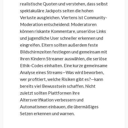
realistische Quoten und verstehen, dass selbst
spektakuläre Jackpots selten die hohen
Verluste ausgleichen. Viertens ist Community-
Moderation entscheidend: Moderatoren
können riskante Kommentare, unseriöse Links
und jugendliche User schneller erkennen und
eingreifen. Eltern sollten außerdem feste
Bildschirmzeiten festlegen und gemeinsam mit
ihren Kindern Streamer auswählen, die seriöse
Ethik-Codes einhalten. Eine kurze gemeinsame
Analyse eines Streams—Was wird beworben,
wer profitiert, welche Risiken gibt es?—kann
bereits viel Bewusstsein schaffen. Nicht
zuletzt sollten Plattformen ihre
Altersverifikation verbessern und
Automatismen einbauen, die übermäßiges
Setzen erkennen und warnen.