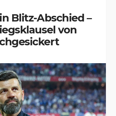
in Blitz-Abschied –
tiegsklausel von
rchgesickert