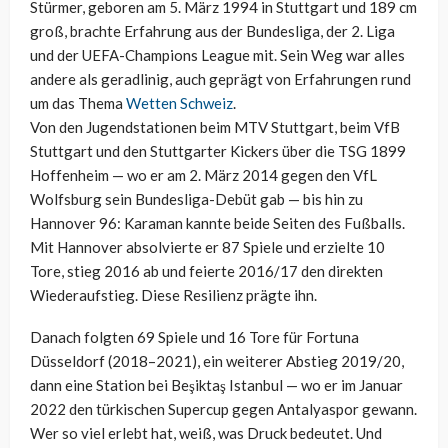
Stürmer, geboren am 5. März 1994 in Stuttgart und 189 cm
groß, brachte Erfahrung aus der Bundesliga, der 2. Liga
und der UEFA-Champions League mit. Sein Weg war alles
andere als geradlinig, auch geprägt von Erfahrungen rund
um das Thema
Wetten Schweiz
.
Von den Jugendstationen beim MTV Stuttgart, beim VfB
Stuttgart und den Stuttgarter Kickers über die TSG 1899
Hoffenheim — wo er am 2. März 2014 gegen den VfL
Wolfsburg sein Bundesliga-Debüt gab — bis hin zu
Hannover 96: Karaman kannte beide Seiten des Fußballs.
Mit Hannover absolvierte er 87 Spiele und erzielte 10
Tore, stieg 2016 ab und feierte 2016/17 den direkten
Wiederaufstieg. Diese Resilienz prägte ihn.
Danach folgten 69 Spiele und 16 Tore für Fortuna
Düsseldorf (2018–2021), ein weiterer Abstieg 2019/20,
dann eine Station bei Beşiktaş Istanbul — wo er im Januar
2022 den türkischen Supercup gegen Antalyaspor gewann.
Wer so viel erlebt hat, weiß, was Druck bedeutet. Und