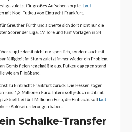
desliga zuletzt für großes Aufsehen sorgte.
Laut
en mit Noel Futkeu von Eintracht Frankfurt.
ür Greuther Fürth und sicherte sich dort nicht nur die
ter Scorer der Liga. 19 Tore und fünf Vorlagen in 34
überzeugte damit nicht nur sportlich, sondern auch mit
anfälligkeit im Sturm zuletzt immer wieder ein Problem.
tian Gomis fielen regelmäßig aus. Futkeu dagegen stand
lle wie am Fließband.
chst zu Eintracht Frankfurt zurück. Die Hessen zogen
n rund 1,3 Millionen Euro. Intern soll jedoch nicht mit
aktuell bei fünf Millionen Euro, die Eintracht soll
laut
höhere Ablöseforderungen haben.
 ein Schalke-Transfer