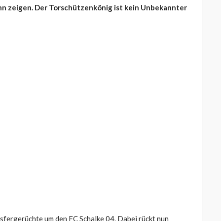
nn zeigen. Der Torschützenkönig ist kein Unbekannter
sfergerüchte um den FC Schalke 04. Dabei rückt nun