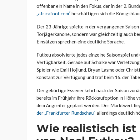
offenbar ein Name in den Fokus, der in der 2. Bun
„africafoot.com“
beschäftigen sich die Königsblau
Der 23-Jährige spielte in der vergangenen Saison f
Torjägerkanone, sondern war gleichzeitig auch bes
Einsätzen sprechen eine deutliche Sprache.
Futkeu absolvierte jedes einzelne Saisonspiel und 
Verfügbarkeit. Gerade auf Schalke war Verletzungs
Spieler wie Emil Hojlund, Bryan Lasme oder Chris
konstant zur Verfügung und traf beim 16. der Tabe
Der gebürtige Essener kehrt nach der Saison zunä
bereits im Frühjahr ihre Rückkaufoption in Höhe vo
dem Angreifer geplant werden. Der Marktwert liegt 
der „Frankfurter Rundschau“
allerdings deutlich 
Wie realistisch ist