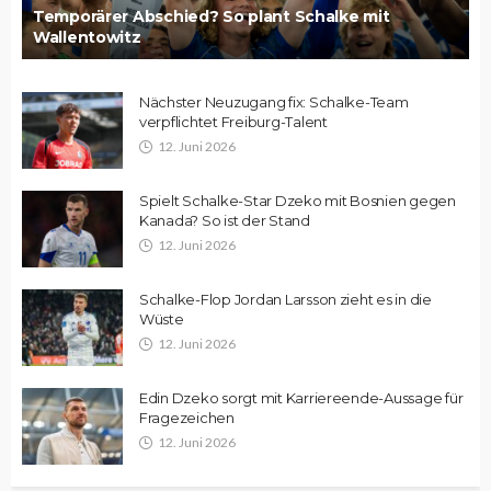
Temporärer Abschied? So plant Schalke mit
Wallentowitz
Nächster Neuzugang fix: Schalke-Team
verpflichtet Freiburg-Talent
12. Juni 2026
Spielt Schalke-Star Dzeko mit Bosnien gegen
Kanada? So ist der Stand
12. Juni 2026
Schalke-Flop Jordan Larsson zieht es in die
Wüste
12. Juni 2026
Edin Dzeko sorgt mit Karriereende-Aussage für
Fragezeichen
12. Juni 2026