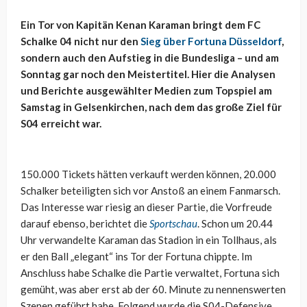
Ein Tor von Kapitän Kenan Karaman bringt dem FC
Schalke 04 nicht nur den
Sieg über Fortuna Düsseldorf
,
sondern auch den Aufstieg in die Bundesliga – und am
Sonntag gar noch den Meistertitel. Hier die Analysen
und Berichte ausgewählter Medien zum Topspiel am
Samstag in Gelsenkirchen, nach dem das große Ziel für
S04 erreicht war.
150.000 Tickets hätten verkauft werden können, 20.000
Schalker beteiligten sich vor Anstoß an einem Fanmarsch.
Das Interesse war riesig an dieser Partie, die Vorfreude
darauf ebenso, berichtet die
Sportschau
. Schon um 20.44
Uhr verwandelte Karaman das Stadion in ein Tollhaus, als
er den Ball „elegant“ ins Tor der Fortuna chippte. Im
Anschluss habe Schalke die Partie verwaltet, Fortuna sich
gemüht, was aber erst ab der 60. Minute zu nennenswerten
Szenen geführt habe. Folgend wurde die S04-Defensive