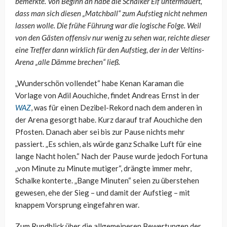
bemerkte. Von Beginn an habe die Schalker Elf untermauert,
dass man sich diesen „Matchball“ zum Aufstieg nicht nehmen
lassen wolle. Die frühe Führung war die logische Folge. Weil
von den Gästen offensiv nur wenig zu sehen war, reichte dieser
eine Treffer dann wirklich für den Aufstieg, der in der Veltins-
Arena „alle Dämme brechen“ ließ.
„Wunderschön vollendet“ habe Kenan Karaman die
Vorlage von Adil Aouchiche, findet Andreas Ernst in der
WAZ
, was für einen Dezibel-Rekord nach dem anderen in
der Arena gesorgt habe. Kurz darauf traf Aouchiche den
Pfosten. Danach aber sei bis zur Pause nichts mehr
passiert. „Es schien, als würde ganz Schalke Luft für eine
lange Nacht holen.“ Nach der Pause wurde jedoch Fortuna
„von Minute zu Minute mutiger“, drängte immer mehr,
Schalke konterte. „Bange Minuten“ seien zu überstehen
gewesen, ehe der Sieg – und damit der Aufstieg – mit
knappem Vorsprung eingefahren war.
Zum Rundblick über die allgemeineren Bewertungen der