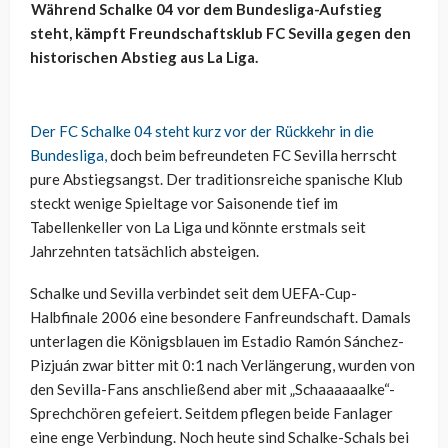
Während Schalke 04 vor dem Bundesliga-Aufstieg
steht, kämpft Freundschaftsklub FC Sevilla gegen den
historischen Abstieg aus La Liga.
Der FC Schalke 04 steht kurz vor der Rückkehr in die
Bundesliga,
doch beim befreundeten FC Sevilla herrscht
pure Abstiegsangst. Der traditionsreiche spanische Klub
steckt wenige Spieltage vor Saisonende tief im
Tabellenkeller von La Liga und könnte erstmals seit
Jahrzehnten tatsächlich absteigen.
Schalke und Sevilla verbindet seit dem UEFA-Cup-
Halbfinale 2006 eine besondere Fanfreundschaft. Damals
unterlagen die Königsblauen im Estadio Ramón Sánchez-
Pizjuán zwar bitter mit 0:1 nach Verlängerung, wurden von
den Sevilla-Fans anschließend aber mit „Schaaaaaalke“-
Sprechchören gefeiert. Seitdem pflegen beide Fanlager
eine enge Verbindung. Noch heute sind Schalke-Schals bei