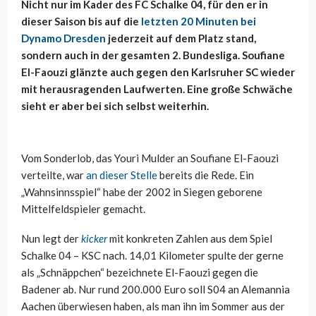
Nicht nur im Kader des FC Schalke 04, für den er in
dieser Saison bis auf die
letzten 20 Minuten bei
Dynamo Dresden
jederzeit auf dem Platz stand,
sondern auch in der gesamten 2. Bundesliga. Soufiane
El-Faouzi glänzte auch gegen den Karlsruher SC wieder
mit herausragenden Laufwerten. Eine große Schwäche
sieht er aber bei sich selbst weiterhin.
Vom Sonderlob, das Youri Mulder an Soufiane El-Faouzi
verteilte, war
an dieser Stelle
bereits die Rede. Ein
„Wahnsinnsspiel“ habe der 2002 in Siegen geborene
Mittelfeldspieler gemacht.
Nun legt der
kicker
mit konkreten Zahlen aus dem Spiel
Schalke 04 – KSC nach. 14,01 Kilometer spulte der gerne
als „Schnäppchen“ bezeichnete El-Faouzi gegen die
Badener ab. Nur rund 200.000 Euro soll S04 an Alemannia
Aachen überwiesen haben, als man ihn im Sommer aus der