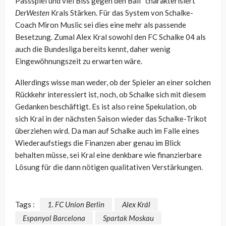
Passspiel und viel Biss gegen den Ball“ charakterisiert
DerWesten
Krals Stärken. Für das System von Schalke-
Coach Miron Muslic sei dies eine mehr als passende
Besetzung. Zumal Alex Kral sowohl den FC Schalke 04 als
auch die Bundesliga bereits kennt, daher wenig
Eingewöhnungszeit zu erwarten wäre.
Allerdings wisse man weder, ob der Spieler an einer solchen
Rückkehr interessiert ist, noch, ob Schalke sich mit diesem
Gedanken beschäftigt. Es ist also reine Spekulation, ob
sich Kral in der nächsten Saison wieder das Schalke-Trikot
überziehen wird. Da man auf Schalke auch im Falle eines
Wiederaufstiegs die Finanzen aber genau im Blick
behalten müsse, sei Kral eine denkbare wie finanzierbare
Lösung für die dann nötigen qualitativen Verstärkungen.
Tags :
1. FC Union Berlin
Alex Král
Espanyol Barcelona
Spartak Moskau