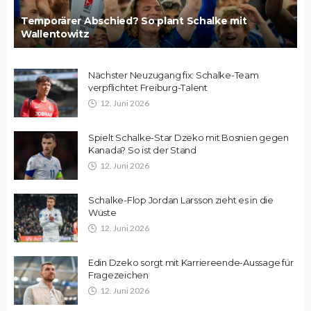
Temporärer Abschied? So plant Schalke mit
Wallentowitz
Nächster Neuzugang fix: Schalke-Team
verpflichtet Freiburg-Talent
12. Juni 2026
Spielt Schalke-Star Dzeko mit Bosnien gegen
Kanada? So ist der Stand
12. Juni 2026
Schalke-Flop Jordan Larsson zieht es in die
Wüste
12. Juni 2026
Edin Dzeko sorgt mit Karriereende-Aussage für
Fragezeichen
12. Juni 2026