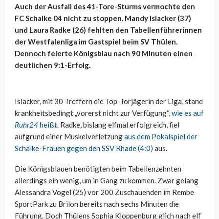
Auch der Ausfall des 41-Tore-Sturms vermochte den
FC Schalke 04 nicht zu stoppen. Mandy Islacker (37)
und Laura Radke (26) fehlten den Tabellenführerinnen
der Westfalenliga im Gastspiel beim SV Thülen.
Dennoch feierte Königsblau nach 90 Minuten einen
deutlichen 9:1-Erfolg.
Islacker, mit 30 Treffern die Top-Torjägerin der Liga, stand
krankheitsbedingt „vorerst nicht zur Verfügung“,
wie es auf
Ruhr24
heißt
. Radke, bislang elfmal erfolgreich, fiel
aufgrund einer Muskelverletzung
aus dem Pokalspiel der
Schalke-Frauen gegen den SSV Rhade (4:0)
aus.
Die Königsblauen benötigten beim Tabellenzehnten
allerdings ein wenig, um in Gang zu kommen. Zwar gelang
Alessandra Vogel (25) vor 200 Zuschauenden im Rembe
SportPark zu Brilon bereits nach sechs Minuten die
Führung. Doch Thülens Sophia Kloppenburg glich nach elf