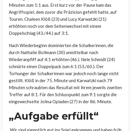
Minuten zum 1:1 aus. Erst kurz vor der Pause kam das
Angriffsspiel, dem zuvor die Präzision gefehlt hatte, auf
Touren. Chaleen Klöß (23) und Lucy Karwatzki (21)
erhöhten noch vor dem Seitenwechsel mit einem
Doppelschlag (43./44.) auf 3:1.
Nach Wiederbeginn dominierten die Schalkerinnen, die
durch Nathalie Bollmann (30) unmittelbar nach
Wiederanpfiff auf 4:1 erhöhten (46.). Nele Schmidt (24)
schnürte einen Doppelpack zum 6:1 (53./60.). Der
Torhunger der Schalkerinnen war jedoch noch lange nicht
gestillt. Klöß in der 75. Minute und Karwatzki nach 79
Minuten schraubten das Resultat mit ihrem jeweils zweiten
Treffer auf 8:1. Für den Schlusspunkt zum 9:1 sorgte die
eingewechselte Jolina Opladen (27) in der 86. Minute.
„Aufgabe erfüllt“
„Wir sind eigentlich gut ins Spiel gekommen und haben früh