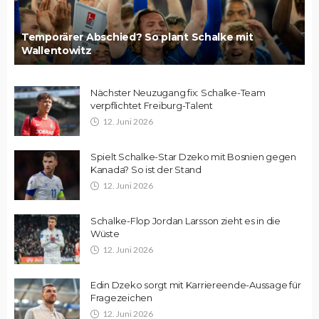
Temporärer Abschied? So plant Schalke mit
Wallentowitz
Nächster Neuzugang fix: Schalke-Team
verpflichtet Freiburg-Talent
12. Juni 2026
Spielt Schalke-Star Dzeko mit Bosnien gegen
Kanada? So ist der Stand
12. Juni 2026
Schalke-Flop Jordan Larsson zieht es in die
Wüste
12. Juni 2026
Edin Dzeko sorgt mit Karriereende-Aussage für
Fragezeichen
12. Juni 2026