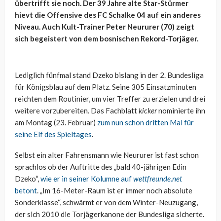
übertrifft sie noch. Der 39 Jahre alte Star-Stürmer
hievt die Offensive des FC Schalke 04 auf ein anderes
Niveau. Auch Kult-Trainer Peter Neururer (70) zeigt
sich begeistert von dem bosnischen Rekord-Torjäger.
Lediglich fünfmal stand Dzeko bislang in der 2. Bundesliga
für Königsblau auf dem Platz. Seine 305 Einsatzminuten
reichten dem Routinier, um vier Treffer zu erzielen und drei
weitere vorzubereiten. Das Fachblatt
kicker
nominierte ihn
am Montag (23. Februar)
zum nun schon dritten Mal für
seine Elf des Spieltages
.
Selbst ein alter Fahrensmann wie Neururer ist fast schon
sprachlos ob der Auftritte des „bald 40-jährigen Edin
Dzeko“,
wie er in seiner Kolumne auf
wettfreunde.net
betont
. „Im 16-Meter-Raum ist er immer noch absolute
Sonderklasse“, schwärmt er von dem Winter-Neuzugang,
der sich 2010 die Torjägerkanone der Bundesliga sicherte.