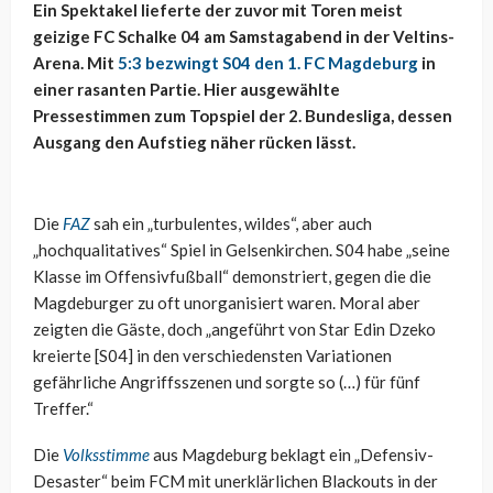
Ein Spektakel lieferte der zuvor mit Toren meist
geizige FC Schalke 04 am Samstagabend in der Veltins-
Arena. Mit
5:3 bezwingt S04 den 1. FC Magdeburg
in
einer rasanten Partie. Hier ausgewählte
Pressestimmen zum Topspiel der 2. Bundesliga, dessen
Ausgang den Aufstieg näher rücken lässt.
Die
FAZ
sah ein „turbulentes, wildes“, aber auch
„hochqualitatives“ Spiel in Gelsenkirchen. S04 habe „seine
Klasse im Offensivfußball“ demonstriert, gegen die die
Magdeburger zu oft unorganisiert waren. Moral aber
zeigten die Gäste, doch „angeführt von Star Edin Dzeko
kreierte [S04] in den verschiedensten Variationen
gefährliche Angriffsszenen und sorgte so (…) für fünf
Treffer.“
Die
Volksstimme
aus Magdeburg beklagt ein „Defensiv-
Desaster“ beim FCM mit unerklärlichen Blackouts in der