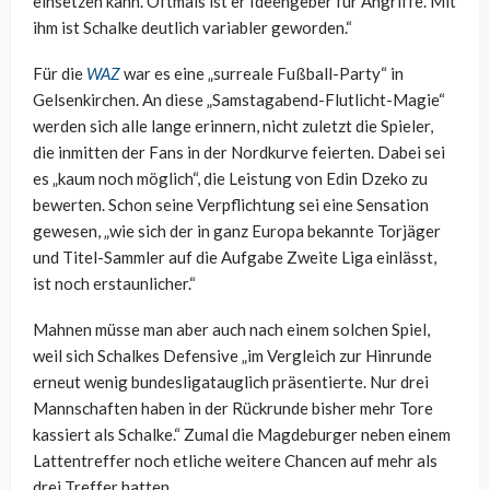
einsetzen kann. Oftmals ist er Ideengeber für Angriffe. Mit
ihm ist Schalke deutlich variabler geworden.“
Für die
WAZ
war es eine „surreale Fußball-Party“ in
Gelsenkirchen. An diese „Samstagabend-Flutlicht-Magie“
werden sich alle lange erinnern, nicht zuletzt die Spieler,
die inmitten der Fans in der Nordkurve feierten. Dabei sei
es „kaum noch möglich“, die Leistung von Edin Dzeko zu
bewerten. Schon seine Verpflichtung sei eine Sensation
gewesen, „wie sich der in ganz Europa bekannte Torjäger
und Titel-Sammler auf die Aufgabe Zweite Liga einlässt,
ist noch erstaunlicher.“
Mahnen müsse man aber auch nach einem solchen Spiel,
weil sich Schalkes Defensive „im Vergleich zur Hinrunde
erneut wenig bundesligatauglich präsentierte. Nur drei
Mannschaften haben in der Rückrunde bisher mehr Tore
kassiert als Schalke.“ Zumal die Magdeburger neben einem
Lattentreffer noch etliche weitere Chancen auf mehr als
drei Treffer hatten.