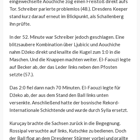
eingewechselte Aouchiche zog einen Freistoß direkt aufs
Tor. Schreiber parierte problemlos (48.). Dresdens Keeper
stand kurz darauf erneut im Blickpunkt, als Schallenberg
ihn prüfte.
In der 52. Minute war Schreiber jedoch geschlagen. Eine
blitzsaubere Kombination über Ljubicic und Aouchiche
nahm Džeko direkt und knallte die Kugel zum 1:0 in die
Maschen. Und die Knappen machten weiter. El-Faouzi legte
auf Becker ab, der das Leder links neben den Pfosten
setzte (57.).
Das 2:0 fiel dann nach 70 Minuten. El-Faouzi legte für
Džeko ab, der aus dem Stand den Ball links unten
versenkte. Anschließend hatte der bosnische Rekord-
Internationale Schichtende und wurde durch Sylla ersetzt.
Kuruçay brachte die Sachsen zurück in die Begegnung.
Rossipal versuchte auf links, Kutschke zu bedienen. Doch
der Ball flog an dem Dresdener Stürmer vorbei und prallte