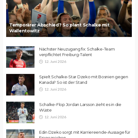
Temporärer Abschied? So plant Schalke mit
Wallentowitz
Nächster Neuzugang fix: Schalke-Team
verpflichtet Freiburg-Talent
12. Juni 2026
Spielt Schalke-Star Dzeko mit Bosnien gegen
Kanada? So ist der Stand
12. Juni 2026
Schalke-Flop Jordan Larsson zieht es in die
Wüste
12. Juni 2026
Edin Dzeko sorgt mit Karriereende-Aussage für
Fragezeichen