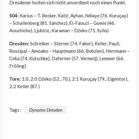
Dresdener holten sich nicht unverdient noch einen Punkt.
S04:
Karius – T. Becker, Katić, Ayhan, Ndiaye (76. Kuruçay)
– Schallenberg (81. Sánchez), El-Faouzi – Gomis (46.
Aouchiche), Ljubicic, Karaman – Džeko (71. Sylla)
Dresden:
Schreiber – Sterner (74. Faber), Keller, Pauli,
Rossipal – Amoako – Hauptmann (66. Bobzien), Herrmann –
Ceka (74. Kutschke), Daferner (57. Vermeij), Lemmer (66.
Fröling)
Tore:
1:0, 2:0 Džeko (52., 70.), 2:1 Kuruçay (79., Eigentor),
2:2 Keller (87.)
Tags :
Dynamo Dresden