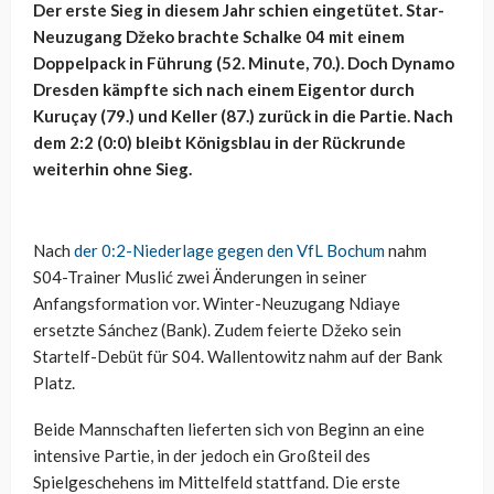
Der erste Sieg in diesem Jahr schien eingetütet. Star-
Neuzugang Džeko brachte Schalke 04 mit einem
Doppelpack in Führung (52. Minute, 70.). Doch Dynamo
Dresden kämpfte sich nach einem Eigentor durch
Kuruçay (79.) und Keller (87.) zurück in die Partie. Nach
dem 2:2 (0:0) bleibt Königsblau in der Rückrunde
weiterhin ohne Sieg.
Nach
der 0:2-Niederlage gegen den VfL Bochum
nahm
S04-Trainer Muslić zwei Änderungen in seiner
Anfangsformation vor. Winter-Neuzugang Ndiaye
ersetzte Sánchez (Bank). Zudem feierte Džeko sein
Startelf-Debüt für S04. Wallentowitz nahm auf der Bank
Platz.
Beide Mannschaften lieferten sich von Beginn an eine
intensive Partie, in der jedoch ein Großteil des
Spielgeschehens im Mittelfeld stattfand. Die erste