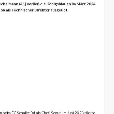
echelmann (41) verließ die Königsblauen im März 2024
 Job als Technischer Direktor ausgeübt.
beim FC Schalke 04 als Chef-Scout. Im Juni 2023 rückte