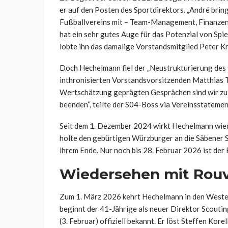
er auf den Posten des Sportdirektors. „André brin
Fußballvereins mit – Team-Management, Finanzen, 
hat ein sehr gutes Auge für das Potenzial von Spie
lobte ihn das damalige Vorstandsmitglied Peter Kn
Doch Hechelmann fiel der „Neustrukturierung des 
inthronisierten Vorstandsvorsitzenden Matthias T
Wertschätzung geprägten Gesprächen sind wir z
beenden“, teilte der S04-Boss via Vereinsstatemen
Seit dem 1. Dezember 2024 wirkt Hechelmann wie
holte den gebürtigen Würzburger an die Säbener S
ihrem Ende. Nur noch bis 28. Februar 2026 ist der 
Wiedersehen mit Rou
Zum 1. März 2026 kehrt Hechelmann in den Weste
beginnt der 41-Jährige als neuer Direktor Scouti
(3. Februar) offiziell bekannt. Er löst Steffen Kore