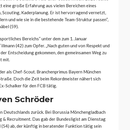
gt eine große Erfahrung aus vielen Bereichen eines
Scouting, Kaderplanung. Er ist hervorragend vernetzt,
lern und wie sie in die bestehende Team-Struktur passen“,
äbel (59).
sportliches Bereichs“ unter dem zum 1. Januar
illmann (42) zum Opfer. „Nach guten und von Respekt und
u der Entscheidung gekommen, den gemeinsamen Weg zu
t mit.
der als Chef-Scout. Branchenprimus Bayern München
traße. Doch die Zeit beim Rekordmeister nähert sich
Ex-Schalker für den FCB tätig.
ven Schröder
n Deutschlands zurück. Bei Borussia Mönchengladbach
ng & Recruitment. Das gab der Bundesligist am Dienstag
ll (54) ab, der künftig in beratender Funktion tätig sein