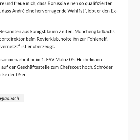
e und freue mich, dass Borussia einen so qualifizierten
 dass André eine hervorragende Wahl ist“, lobt er den Ex-
n Bekannten aus königsblauen Zeiten. Mönchengladbachs
portdirektor beim Revierklub, holte ihn zur Fohlenelf.
vernetzt“, ist er überzeugt.
Zusammenarbeit beim 1. FSV Mainz 05. Hechelmann
r auf der Geschäftsstelle zum Chefscout hoch. Schröder
icke der 05er.
ngladbach