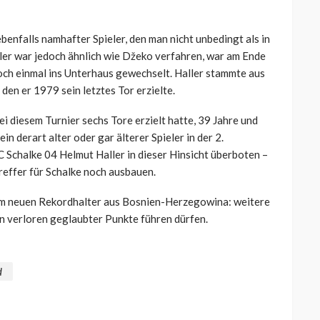
ebenfalls namhafter Spieler, den man nicht unbedingt als in
ller war jedoch ähnlich wie Džeko verfahren, war am Ende
och einmal ins Unterhaus gewechselt. Haller stammte aus
den er 1979 sein letztes Tor erzielte.
 diesem Turnier sechs Tore erzielt hatte, 39 Jahre und
in derart alter oder gar älterer Spieler in der 2.
 Schalke 04 Helmut Haller in dieser Hinsicht überboten –
reffer für Schalke noch ausbauen.
om neuen Rekordhalter aus Bosnien-Herzegowina: weitere
n verloren geglaubter Punkte führen dürfen.
d