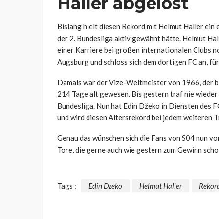
Haller abgelöst
Bislang hielt diesen Rekord mit Helmut Haller ein 
der 2. Bundesliga aktiv gewähnt hätte. Helmut Ha
einer Karriere bei großen internationalen Clubs n
Augsburg und schloss sich dem dortigen FC an, für 
Damals war der Vize-Weltmeister von 1966, der bei
214 Tage alt gewesen. Bis gestern traf nie wieder e
Bundesliga. Nun hat Edin Džeko in Diensten des FC
und wird diesen Altersrekord bei jedem weiteren T
Genau das wünschen sich die Fans von S04 nun v
Tore, die gerne auch wie gestern zum Gewinn scho
Tags :
Edin Dzeko
Helmut Haller
Rekor