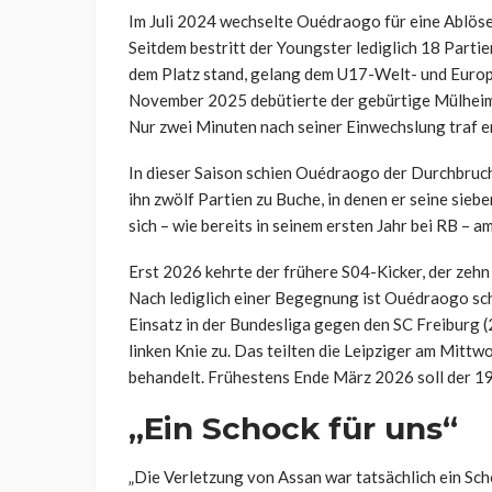
Im Juli 2024 wechselte Ouédraogo für eine Ablös
Seitdem bestritt der Youngster lediglich 18 Partien 
dem Platz stand, gelang dem U17-Welt- und Europ
November 2025 debütierte der gebürtige Mülheime
Nur zwei Minuten nach seiner Einwechslung traf e
In dieser Saison schien Ouédraogo der Durchbruc
ihn zwölf Partien zu Buche, in denen er seine sieb
sich – wie bereits in seinem ersten Jahr bei RB – am
Erst 2026 kehrte der frühere S04-Kicker, der zehn
Nach lediglich einer Begegnung ist Ouédraogo sc
Einsatz in der Bundesliga gegen den SC Freiburg (
linken Knie zu. Das teilten die Leipziger am Mittw
behandelt. Frühestens Ende März 2026 soll der 19-
„Ein Schock für uns“
„Die Verletzung von Assan war tatsächlich ein Sch