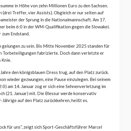
esumme in Höhe von zehn Millionen Euro zu den Sachsen.
(drei Treffer, vier Assists). Obgleich er nur selten auf
ameister der Sprung in die Nationalmannschaft. Am 17.
r beim 6:0 in der WM-Qualifikation gegen die Slowakei.
r zum Endstand.
h gelungen zu sein. Bis Mitte November 2025 standen für
en Torbeteiligungen fabrizierte. Doch dann verletzte er
 Knie.
 Jahre den königsblauen Dress trug, auf den Platz zurück.
hon wieder gezwungen, eine Pause einzulegen. Bei seinem
2:0) am 14. Januar zog er sich eine Sehnenverletzung im
och (21. Januar) mit. Die Blessur werde konservativ
Jährige auf den Platz zurückkehren, heißt es.
ock für uns“, zeigt sich Sport-Geschäftsführer Marcel