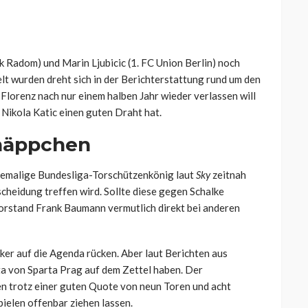
adom) und Marin Ljubicic (1. FC Union Berlin) noch
t wurden dreht sich in der Berichterstattung rund um den
 Florenz nach nur einem halben Jahr wieder verlassen will
 Nikola Katic einen guten Draht hat.
näppchen
ehemalige Bundesliga-Torschützenkönig laut
Sky
zeitnah
cheidung treffen wird. Sollte diese gegen Schalke
orstand Frank Baumann vermutlich direkt bei anderen
ker auf die Agenda rücken. Aber laut Berichten aus
ta von Sparta Prag auf dem Zettel haben. Der
n trotz einer guten Quote von neun Toren und acht
elen offenbar ziehen lassen.