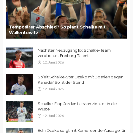
Temporärer Abschied? So plant Schalke mit
Wallentowitz
Nächster Neuzugang fix: Schalke-Team
verpflichtet Freiburg-Talent
12. Juni 2026
Spielt Schalke-Star Dzeko mit Bosnien gegen
Kanada? So ist der Stand
12. Juni 2026
Schalke-Flop Jordan Larsson zieht es in die
Wüste
12. Juni 2026
Edin Dzeko sorgt mit Karriereende-Aussage für