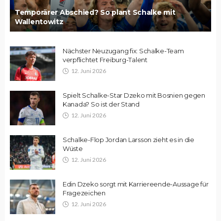
Temporärer Abschied? So plant Schalke mit
Wallentowitz
Nächster Neuzugang fix: Schalke-Team
verpflichtet Freiburg-Talent
12. Juni 2026
Spielt Schalke-Star Dzeko mit Bosnien gegen
Kanada? So ist der Stand
12. Juni 2026
Schalke-Flop Jordan Larsson zieht es in die
Wüste
12. Juni 2026
Edin Dzeko sorgt mit Karriereende-Aussage für
Fragezeichen
12. Juni 2026