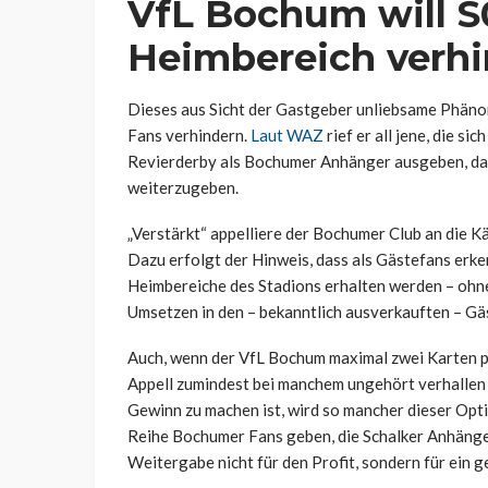
VfL Bochum will S
Heimbereich verh
Dieses aus Sicht der Gastgeber unliebsame Phänom
Fans verhindern.
Laut WAZ
rief er all jene, die s
Revierderby als Bochumer Anhänger ausgeben, daz
weiterzugeben.
„Verstärkt“ appelliere der Bochumer Club an die Kä
Dazu erfolgt der Hinweis, dass als Gästefans erken
Heimbereiche des Stadions erhalten werden – ohne,
Umsetzen in den – bekanntlich ausverkauften – Gä
Auch, wenn der VfL Bochum maximal zwei Karten pro
Appell zumindest bei manchem ungehört verhallen 
Gewinn zu machen ist, wird so mancher dieser Opt
Reihe Bochumer Fans geben, die Schalker Anhänger
Weitergabe nicht für den Profit, sondern für ein 