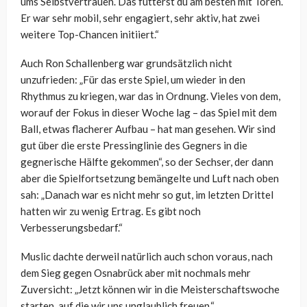
ums Selbstvertrauen. Das fütterst du am besten mit Toren.
Er war sehr mobil, sehr engagiert, sehr aktiv, hat zwei
weitere Top-Chancen initiiert.“
Auch Ron Schallenberg war grundsätzlich nicht
unzufrieden:
„Für das erste Spiel, um wieder in den
Rhythmus zu kriegen, war das in Ordnung. Vieles von dem,
worauf der Fokus in dieser Woche lag – das Spiel mit dem
Ball, etwas flacherer Aufbau – hat man gesehen. Wir sind
gut über die erste Pressinglinie des Gegners in die
gegnerische Hälfte gekommen“, so der Sechser, der dann
aber die Spielfortsetzung bemängelte und Luft nach oben
sah: „
Danach war es nicht mehr so gut, im letzten Drittel
hatten wir zu wenig Ertrag. Es gibt noch
Verbesserungsbedarf.“
Muslic dachte derweil natürlich auch schon voraus, nach
dem Sieg gegen Osnabrück aber mit nochmals mehr
Zuversicht: „
Jetzt können wir in die Meisterschaftswoche
starten, auf die wir uns unglaublich freuen.“