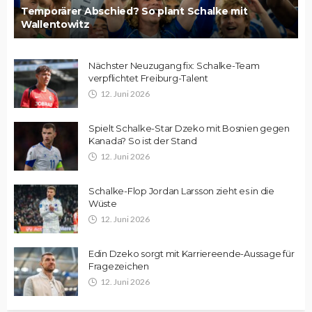
Temporärer Abschied? So plant Schalke mit
Wallentowitz
Nächster Neuzugang fix: Schalke-Team
verpflichtet Freiburg-Talent
12. Juni 2026
Spielt Schalke-Star Dzeko mit Bosnien gegen
Kanada? So ist der Stand
12. Juni 2026
Schalke-Flop Jordan Larsson zieht es in die
Wüste
12. Juni 2026
Edin Dzeko sorgt mit Karriereende-Aussage für
Fragezeichen
12. Juni 2026