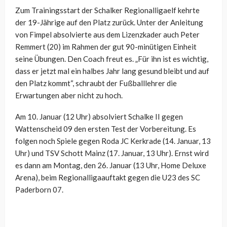
Zum Trainingsstart der Schalker Regionalligaelf kehrte
der 19-Jährige auf den Platz zurück. Unter der Anleitung
von Fimpel absolvierte aus dem Lizenzkader auch Peter
Remmert (20) im Rahmen der gut 90-minütigen Einheit
seine Übungen. Den Coach freut es. „Für ihn ist es wichtig,
dass er jetzt mal ein halbes Jahr lang gesund bleibt und auf
den Platz kommt“, schraubt der Fußballlehrer die
Erwartungen aber nicht zu hoch.
Am 10. Januar (12 Uhr) absolviert Schalke II gegen
Wattenscheid 09 den ersten Test der Vorbereitung. Es
folgen noch Spiele gegen
Roda JC Kerkrade
(14. Januar, 13
Uhr) und
TSV
Schott
Mainz (
17.
Januar,
13 Uhr).
Ernst wird
es dann
am
Montag,
den 2
6
. Januar
(13 Uhr, Hom
e
Del
u
x
e
Arena), beim Regionalligaauftakt gegen die U23 des SC
Paderborn
07
.