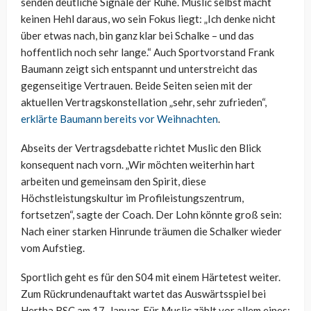
senden deutliche Signale der Ruhe. Muslic selbst macht
keinen Hehl daraus, wo sein Fokus liegt: „Ich denke nicht
über etwas nach, bin ganz klar bei Schalke – und das
hoffentlich noch sehr lange.“ Auch Sportvorstand Frank
Baumann zeigt sich entspannt und unterstreicht das
gegenseitige Vertrauen. Beide Seiten seien mit der
aktuellen Vertragskonstellation „sehr, sehr zufrieden“,
erklärte Baumann bereits vor Weihnachten
.
Abseits der Vertragsdebatte richtet Muslic den Blick
konsequent nach vorn. „Wir möchten weiterhin hart
arbeiten und gemeinsam den Spirit, diese
Höchstleistungskultur im Profileistungszentrum,
fortsetzen“, sagte der Coach. Der Lohn könnte groß sein:
Nach einer starken Hinrunde träumen die Schalker wieder
vom Aufstieg.
Sportlich geht es für den S04 mit einem Härtetest weiter.
Zum Rückrundenauftakt wartet das Auswärtsspiel bei
Hertha BSC am 17. Januar. Für Muslic zählt vor allem eines: