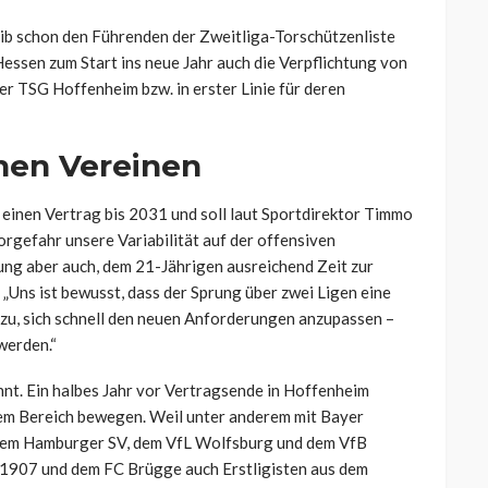
ib schon den Führenden der Zweitliga-Torschützenliste
Hessen zum Start ins neue Jahr auch die Verpflichtung von
r TSG Hoffenheim bzw. in erster Linie für deren
chen Vereinen
inen Vertrag bis 2031 und soll laut Sportdirektor Timmo
rgefahr unsere Variabilität auf der offensiven
ng aber auch, dem 21-Jährigen ausreichend Zeit zur
„Uns ist bewusst, dass der Sprung über zwei Ligen eine
 zu, sich schnell den neuen Anforderungen anzupassen –
werden.“
nnt. Ein halbes Jahr vor Vertragsende in Hoffenheim
rem Bereich bewegen. Weil unter anderem mit Bayer
 dem Hamburger SV, dem VfL Wolfsburg und dem VfB
 1907 und dem FC Brügge auch Erstligisten aus dem