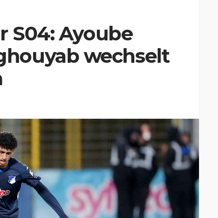
ür S04: Ayoube
houyab wechselt
a