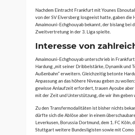
Nachdem Eintracht Frankfurt mit Younes Ebnoutal
von der SV Elversberg losgeeist hatte, gaben die 
Amaimouni-Echghouyab bekannt, der bislang bei de
Zweitvertretung in der 3. Liga spielte.
Interesse von zahlrei
Amaimouni-Echghouyab unterschrieb in Frankfurt e
Hardung „mit seiner Dribbelstärke, Dynamik und To
Außenbahn“ erweitern. Gleichzeitig betonte Hardu
Anpassung an das höhere Niveau geben zu wollen: 
gewisse Anlaufzeit erfordert, trauen Ayoube aber
mit der Zeit und Unterstützung, die wir ihm geben 
Zu den Transfermodalitäten ist bisher nichts beka
dürfte sich die Ablöse aber in einem überschauba
Leverkusen, Borussia Dortmund, dem 1. FC Köln,
Stuttgart weitere Bundesligisten sowie mit Como