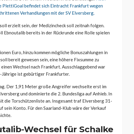
 PlettiGoal befindet sich Eintracht Frankfurt wegen
chrittenen Verhandlungen mit der SV Elversberg.
ll erzielt sein, der Medizincheck soll zeitnah folgen.
ll Ebnoutalib bereits in der Rückrunde eine Rolle spielen
lionen Euro, hinzu kommen mögliche Bonuszahlungen in
soll bereit gewesen sein, eine höhere Fixsumme zu
für einen Wechsel nach Frankfurt. Ausschlaggebend war
Jährige ist gebürtiger Frankfurter.
lag. Der 1,91 Meter große Angreifer wechselte erst im
ersberg und dominierte die 2. Bundesliga auf Anhieb. In
it die Torschützenliste an. Insgesamt traf Elversberg 31-
auf sein Konto. Für den Saarland-Klub wäre der Verkauf
ichte.
talib-Wechsel für Schalke