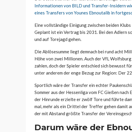
Informationen von BILD und Transfer-Insidern wie
eines Transfers von Younes Ebnoutalib in fortges
Eine vollständige Einigung zwischen beiden Klubs so
Geplant ist ein Vertrag bis 2031. Bei den Adlern so
und auf Torejagd gehen.
Die Ablösesumme liegt demnach bei rund acht Mil
Höhe von zwei Millionen. Auch der VfL Wolfsburg 
zahlen, doch der Spieler entschied sich bewusst 
unter anderem der enge Bezug zur Region: Der 22-
Sportlich wäre der Transfer ein echter Paukensch
Sommer aus der Hessenliga vom FC Gießen nach Elv
der Hinrunde erzielte er zwölf Tore und führte dam
mal, mehr als ein Drittel der Treffer gehen damit 
der mit Abstand größte Transfer der Vereinsgesch
Darum wäre der Ebnou