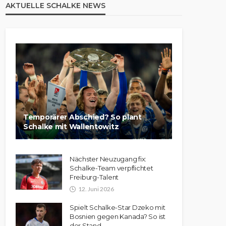
AKTUELLE SCHALKE NEWS
Temporärer Abschied? So plant
Schalke mit Wallentowitz
Nächster Neuzugang fix:
Schalke-Team verpflichtet
Freiburg-Talent
12. Juni 2026
Spielt Schalke-Star Dzeko mit
Bosnien gegen Kanada? So ist
der Stand