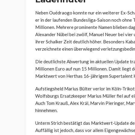
Neben Ouédraogo konnte nur ein weiterer Ex-Scha
er in der laufenden Bundesliga-Saison noch ohne To
Millionen. Mehrere prominente Namen blieben dage
Alexander Nübel bei zwölf, Manuel Neuer bei vier u
ihrer Schalker Zeit deutlich höher. Besonders Kab
verzeichnete einen überwiegend verletzungsbedin
Die deutlichste Abwertung im aktuellen Update tr
Millionen Euro auf nun 15 Millionen. Damit liegt 
Marktwert von Herthas 16-jährigem Supertalent Ke
Aufstiegsheld Marius Bülter verlor im Köln-Trikot
Wolfsburgs Ersatzkeeper Marius Müller fiel auf ei
Auch Tom Krauß, Alex Král, Marvin Pieringer, Mar
hinnehmen.
Unterm Strich bestätigt das Marktwert-Update den
Auffällig ist jedoch, dass vor allem Eigengewäc