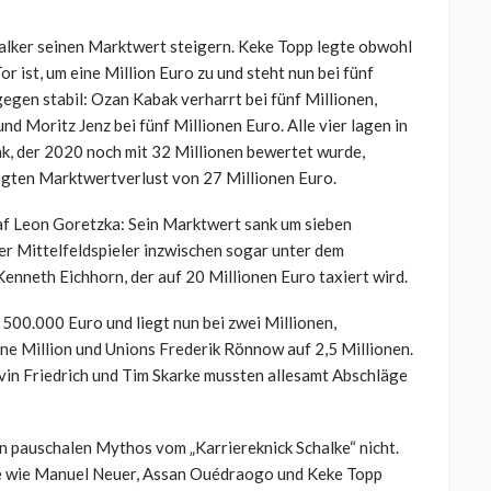
lker seinen Marktwert steigern. Keke Topp legte obwohl
r ist, um eine Million Euro zu und steht nun bei fünf
gen stabil: Ozan Kabak verharrt bei fünf Millionen,
nd Moritz Jenz bei fünf Millionen Euro. Alle vier lagen in
ak, der 2020 noch mit 32 Millionen bewertet wurde,
gten Marktwertverlust von 27 Millionen Euro.
af Leon Goretzka: Sein Marktwert sank um sieben
der Mittelfeldspieler inzwischen sogar unter dem
nneth Eichhorn, der auf 20 Millionen Euro taxiert wird.
 500.000 Euro und liegt nun bei zwei Millionen,
ne Million und Unions Frederik Rönnow auf 2,5 Millionen.
vin Friedrich und Tim Skarke mussten allesamt Abschläge
 pauschalen Mythos vom „Karriereknick Schalke“ nicht.
hse wie Manuel Neuer, Assan Ouédraogo und Keke Topp