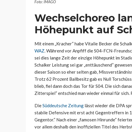
Foto: IMAGO
Wechselchoreo lan
Höhepunkt auf Sc
Mit einem „Kracher“ habe Vitalie Becker die Schalk
WAZ
. Während vor Anpfiff die S04-FCN-Freundsc
sei dies lange Zeit der einzige Höhepunkt im Stad
Schalker Leistung sei gar „enttäuschend“ gewesen. 
dieser Saison so eher selten gab, Missverständnis
Trotz 62 Prozent Ballbesitz gab es Null Torschüsse
blieb, fiel dann doch das Tor für S04. Die sich d
Zitterspiel“ entschied man wieder einmal für sich. F
Die
Süddeutsche Zeitung
lässt wieder die DPA spr
stabile Defensive mit erst acht Gegentreffern in 
Gegentor.“ Nach einer „famosen Hinrunde“ feierten
vor allem deshalb den inoffiziellen Titel des Herbs