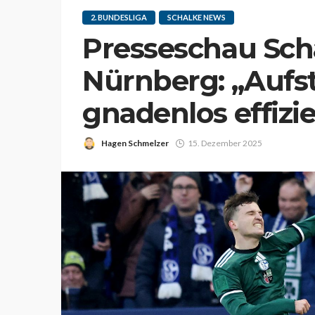
2. BUNDESLIGA
SCHALKE NEWS
Presseschau Scha
Nürnberg: „Aufs
gnadenlos effizi
Hagen Schmelzer
15. Dezember 2025