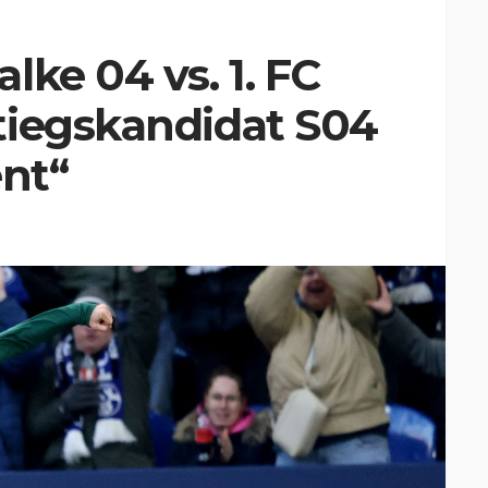
lke 04 vs. 1. FC
tiegskandidat S04
ent“