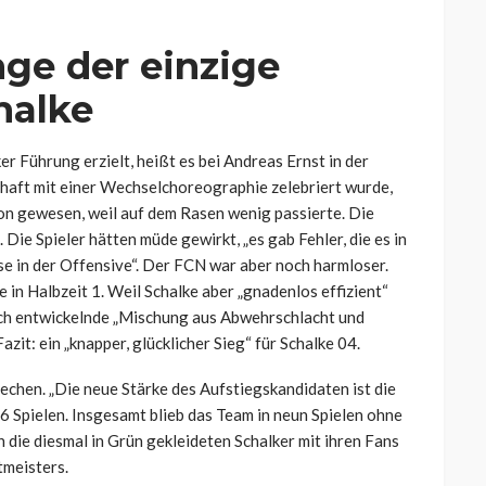
ge der einzige
halke
er Führung erzielt, heißt es bei Andreas Ernst in der
haft mit einer Wechselchoreographie zelebriert wurde,
ion gewesen, weil auf dem Rasen wenig passierte. Die
Die Spieler hätten müde gewirkt, „es gab Fehler, die es in
se in der Offensive“. Der FCN war aber noch harmloser.
 in Halbzeit 1. Weil Schalke aber „gnadenlos effizient“
anach entwickelnde „Mischung aus Abwehrschlacht und
azit: ein „knapper, glücklicher Sieg“ für Schalke 04.
echen. „Die neue Stärke des Aufstiegskandidaten ist die
16 Spielen. Insgesamt blieb das Team in neun Spielen ohne
 die diesmal in Grün gekleideten Schalker mit ihren Fans
tmeisters.