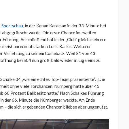
e
Sportschau
, in der Kenan Karaman in der 33. Minute bei
 abgegrätscht wurde. Die erste Chance im zweiten
ur Führung. Anschließend hatte der „Club“ gleich mehrere
 meist am erneut starken Loris Karius. Weiterer
er Verletzung zu seinem Comeback. Weil 31 von 43
offnung bei S04 nun groß, bald wieder in Liga eins zu
C Schalke 04 „wie ein echtes Top-Team präsentierte“. „Die
nheit ohne viele Torchancen. Nürnberg hatte über 45
ub 60 Prozent Ballbesitz hatte.“ Nach Schalkes Führung
 in der 66. Minute die Nürnberger weckte. Am Ende
um – die sich ergebenden Chancen blieben aber ungenutzt.