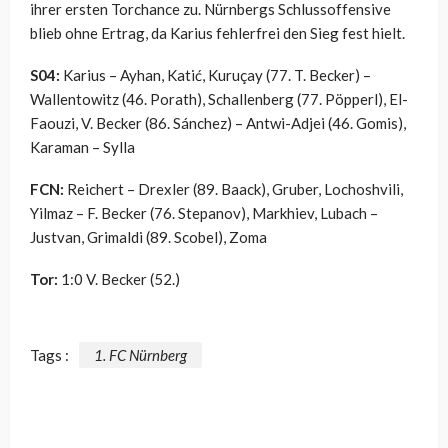
ihrer ersten Torchance zu. Nürnbergs Schlussoffensive
blieb ohne Ertrag, da Karius fehlerfrei den Sieg fest hielt.
S04:
Karius – Ayhan, Katić, Kuruçay (77. T. Becker) –
Wallentowitz (46. Porath), Schallenberg (77. Pöpperl), El-
Faouzi, V. Becker (86. Sánchez) – Antwi-Adjei (46. Gomis),
Karaman – Sylla
FCN:
Reichert – Drexler (89. Baack), Gruber, Lochoshvili,
Yilmaz – F. Becker (76. Stepanov), Markhiev, Lubach –
Justvan, Grimaldi (89. Scobel), Zoma
Tor:
1:0 V. Becker (52.)
Tags :
1. FC Nürnberg