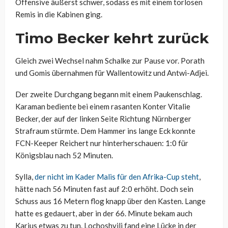
Offensive äußerst schwer, sodass es mit einem torlosen
Remis in die Kabinen ging.
Timo Becker kehrt zurück
Gleich zwei Wechsel nahm Schalke zur Pause vor. Porath
und Gomis übernahmen für Wallentowitz und Antwi-Adjei.
Der zweite Durchgang begann mit einem Paukenschlag.
Karaman bediente bei einem rasanten Konter Vitalie
Becker, der auf der linken Seite Richtung Nürnberger
Strafraum stürmte. Dem Hammer ins lange Eck konnte
FCN-Keeper Reichert nur hinterherschauen: 1:0 für
Königsblau nach 52 Minuten.
Sylla,
der nicht im Kader Malis für den Afrika-Cup steht
,
hätte nach 56 Minuten fast auf 2:0 erhöht. Doch sein
Schuss aus 16 Metern flog knapp über den Kasten. Lange
hatte es gedauert, aber in der 66. Minute bekam auch
Karius etwas zu tun. Lochoshvili fand eine Lücke in der