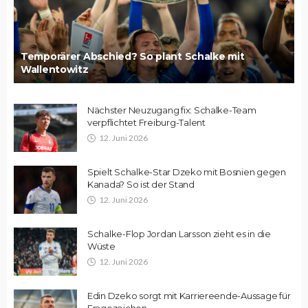
Temporärer Abschied? So plant Schalke mit
Wallentowitz
Nächster Neuzugang fix: Schalke-Team
verpflichtet Freiburg-Talent
12. Juni 2026
Spielt Schalke-Star Dzeko mit Bosnien gegen
Kanada? So ist der Stand
12. Juni 2026
Schalke-Flop Jordan Larsson zieht es in die
Wüste
12. Juni 2026
Edin Dzeko sorgt mit Karriereende-Aussage für
Fragezeichen