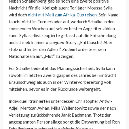
Neben Schallenberg gab es noch eine zweite positive
Nachricht für die Königsblauen: Torjäger Moussa Sylla
wird doch
nicht mit Mali zum Afrika-Cup reisen
. Sein Name
taucht nicht im Turnierkader auf, wodurch Schalke in den
kommenden Wochen auf seinen besten Angreifer zählen
kann. Sylla selbst reagierte gefasst auf die Entscheidung
und schrieb in einer
Instagram
-Story: „Enttäuscht! Aber
stolz und hinter den Adlern“. Zudem forderte er sein
Nationalteam auf, „Mut“ zu zeigen.
Für Schalke bedeutet das Planungssicherheit: Sylla kann
sowohl im letzten Zweitligaspiel des Jahres bei Eintracht
Braunschweig als auch in der Wintervorbereitung voll
mitziehen, bevor es in der Rückrunde weitergeht.
Individuell trainierten unterdessen Christopher Antwi-
Adjei, Mertcan Ayhan, Mika Wallentowitz sowie der nach
Verletzung zurückkehrende Janik Bachmann. Trotz der
angespannten Personallage sorgt die Entwarnung bei Ron
Schallenberg zumindest kurzfristig für etwas