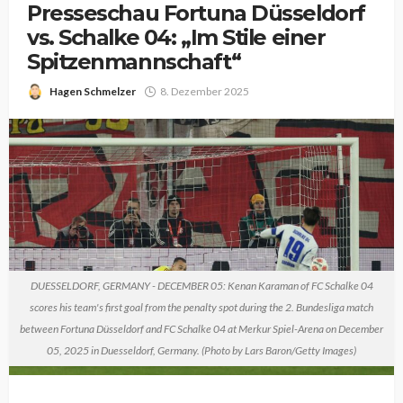
Presseschau Fortuna Düsseldorf
vs. Schalke 04: „Im Stile einer
Spitzenmannschaft“
Hagen Schmelzer
8. Dezember 2025
DUESSELDORF, GERMANY - DECEMBER 05: Kenan Karaman of FC Schalke 04
scores his team's first goal from the penalty spot during the 2. Bundesliga match
between Fortuna Düsseldorf and FC Schalke 04 at Merkur Spiel-Arena on December
05, 2025 in Duesseldorf, Germany. (Photo by Lars Baron/Getty Images)