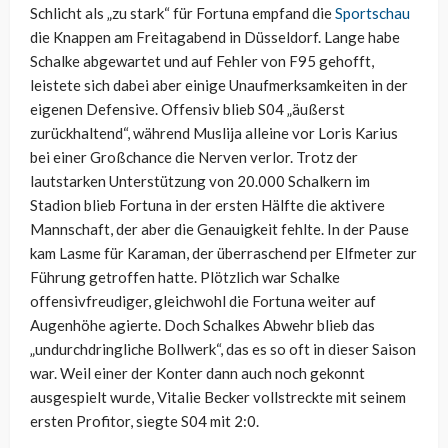
Schlicht als „zu stark“ für Fortuna empfand die
Sportschau
die Knappen am Freitagabend in Düsseldorf. Lange habe
Schalke abgewartet und auf Fehler von F95 gehofft,
leistete sich dabei aber einige Unaufmerksamkeiten in der
eigenen Defensive. Offensiv blieb S04 „äußerst
zurückhaltend“, während Muslija alleine vor Loris Karius
bei einer Großchance die Nerven verlor. Trotz der
lautstarken Unterstützung von 20.000 Schalkern im
Stadion blieb Fortuna in der ersten Hälfte die aktivere
Mannschaft, der aber die Genauigkeit fehlte. In der Pause
kam Lasme für Karaman, der überraschend per Elfmeter zur
Führung getroffen hatte. Plötzlich war Schalke
offensivfreudiger, gleichwohl die Fortuna weiter auf
Augenhöhe agierte. Doch Schalkes Abwehr blieb das
„undurchdringliche Bollwerk“, das es so oft in dieser Saison
war. Weil einer der Konter dann auch noch gekonnt
ausgespielt wurde, Vitalie Becker vollstreckte mit seinem
ersten Profitor, siegte S04 mit 2:0.