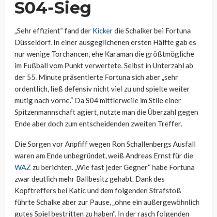
S04-Sieg
„Sehr effizient“ fand der
Kicker
die Schalker bei Fortuna
Düsseldorf. In einer ausgeglichenen ersten Hälfte gab es
nur wenige Torchancen, ehe Karaman die größtmögliche
im Fußball vom Punkt verwertete. Selbst in Unterzahl ab
der 55. Minute präsentierte Fortuna sich aber „sehr
ordentlich, ließ defensiv nicht viel zu und spielte weiter
mutig nach vorne.“ Da S04 mittlerweile im Stile einer
Spitzenmannschaft agiert, nutzte man die Überzahl gegen
Ende aber doch zum entscheidenden zweiten Treffer.
Die Sorgen vor Anpfiff wegen Ron Schallenbergs Ausfall
waren am Ende unbegründet, weiß Andreas Ernst für die
WAZ
zu berichten. „Wie fast jeder Gegner“ habe Fortuna
zwar deutlich mehr Ballbesitz gehabt. Dank des
Kopftreffers bei Katic und dem folgenden Strafstoß
führte Schalke aber zur Pause, „ohne ein außergewöhnlich
gutes Spiel bestritten zu haben“. In der rasch folgenden