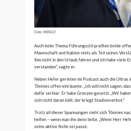
Foto: IMAGO
Auch beim Thema Führungsstil prallten beide offe
Mannschaft und Kabine stets als Teil seines Verstä
ihm nicht in den Urlaub fahren und ich habe viele 
verstanden“, sagte er.
Neben Hefer gerieten im Podcast auch die Ultras in
Tönnies offen einräumte: „Ich will nicht sagen, da
dafür sei klar: Er habe Grenzen gesetzt. „Wir habe
sich nicht daran hält, der kriegt Stadionverbot.“
Trotz all dieser Spannungen sieht sich Tönnies nac
helfen – wenn man ihn denn ließe. „Wenn Herr Hefer
seine aktive Rolle sei passé.