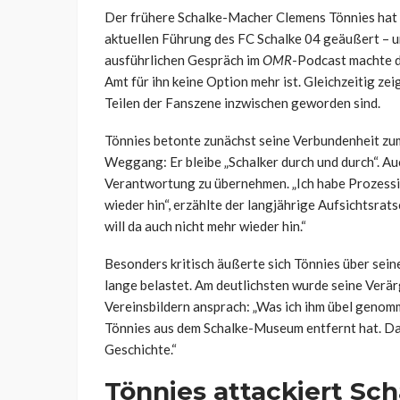
Der frühere Schalke-Macher Clemens Tönnies hat s
aktuellen Führung des FC Schalke 04 geäußert – un
ausführlichen Gespräch im
OMR
-Podcast machte de
Amt für ihn keine Option mehr ist. Gleichzeitig zei
Teilen der Fanszene inzwischen geworden sind.
Tönnies betonte zunächst seine Verbundenheit zum
Weggang: Er bleibe „Schalker durch und durch“. A
Verantwortung zu übernehmen. „Ich habe Prozessio
wieder hin“, erzählte der langjährige Aufsichtsrats
will da auch nicht mehr wieder hin.“
Besonders kritisch äußerte sich Tönnies über sein
lange belastet. Am deutlichsten wurde seine Verär
Vereinsbildern ansprach: „Was ich ihm übel genomme
Tönnies aus dem Schalke-Museum entfernt hat. Das 
Geschichte.“
Tönnies attackiert Sch