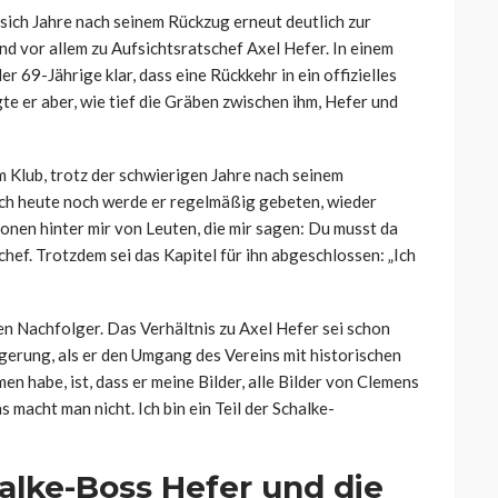
ich Jahre nach seinem Rückzug erneut deutlich zur
d vor allem zu Aufsichtsratschef Axel Hefer. In einem
r 69-Jährige klar, dass eine Rückkehr in ein offizielles
gte er aber, wie tief die Gräben zwischen ihm, Hefer und
 Klub, trotz der schwierigen Jahre nach seinem
uch heute noch werde er regelmäßig gebeten, wieder
nen hinter mir von Leuten, die mir sagen: Du musst da
chef. Trotzdem sei das Kapitel für ihn abgeschlossen: „Ich
en Nachfolger. Das Verhältnis zu Axel Hefer sei schon
gerung, als er den Umgang des Vereins mit historischen
n habe, ist, dass er meine Bilder, alle Bilder von Clemens
macht man nicht. Ich bin ein Teil der Schalke-
alke-Boss Hefer und die