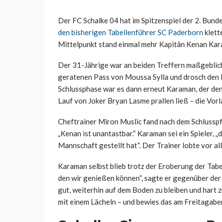
Der FC Schalke 04 hat im Spitzenspiel der 2. Bund
den bisherigen Tabellenführer SC Paderborn
klett
Mittelpunkt stand einmal mehr Kapitän Kenan Kar
Der 31-Jährige war an beiden Treffern maßgeblich 
geratenen Pass von Moussa Sylla und drosch den Ba
Schlussphase war es dann erneut Karaman, der de
Lauf von Joker Bryan Lasme prallen ließ – die Vor
Cheftrainer Miron Muslic fand nach dem Schlusspf
„Kenan ist unantastbar.“ Karaman sei ein Spieler, „
Mannschaft gestellt hat“. Der Trainer lobte vor al
Karaman selbst blieb trotz der Eroberung der Tab
den wir genießen können“, sagte er gegenüber de
gut, weiterhin auf dem Boden zu bleiben und hart zu
mit einem Lächeln – und bewies das am Freitagaben