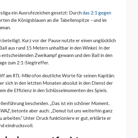
esliga ein Ausrufezeichen gesetzt: Durch
das 2:1 gegen
erten die Königsblauen an die Tabellenspitze – und im
aman.
beteiligt. Kurz vor der Pause nutzte er einen unglücklich
ll aus rund 15 Metern unhaltbar in den Winkel. In der
n entscheidenden Zweikampf gewann und den Ball in den
lage zum 2:1-Siegtreffer.
iff am
RTL
-Mikrofon deutliche Worte für seinen Kapitän:
der sich in den letzten Monaten absolut in den Dienst der
lem die Effizienz in den Schlüsselmomenten des Spiels.
ellenführung bescheiden. „Das ist ein schöner Moment,
r
WAZ
, betonte aber auch: „Demut tut uns weiterhin ganz
 arbeiten.“ Unter Druck funktioniere er gut, erklärte er
d eindrucksvoll.